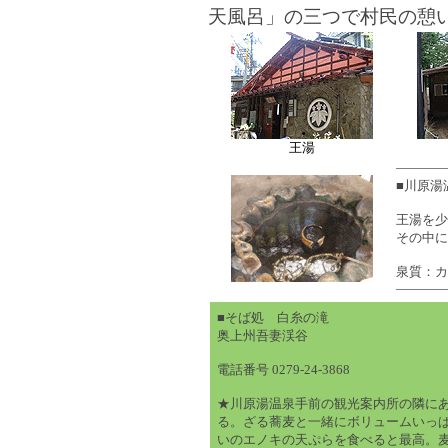
天風呂」の三つで村民の憩
王湯
■川原湯
王湯を少
その中に
泉質：カ
■そば処 白糸の滝
奥上州吾妻渓谷
電話番号 0279-24-3868
★川原湯温泉手前の観光案内所の隣に
る。ざる蕎麦と一緒にボリュームいっ
いのエノキの天ぷらを食べると最高。