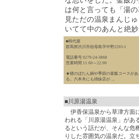
な思いをした。釜飯が
は何と言っても「湯の
見ただの温泉まんじゅ
いてて中のあんと絶妙
■時代屋
群馬県渋川市祖母島字中野2293-1
電話番号 0279-24-3868
営業時間 11:00～22:00
★猪のぼたん鍋や季節の釜飯コースがあ
る。六本木にも姉妹店が...。
■川原湯温泉
伊香保温泉から草津方面に
われる「川原湯温泉」があ
るという話だが、そんな危
りした雰囲気の温泉だ。立